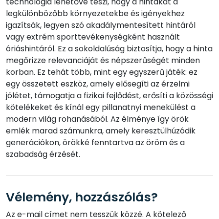
technológia lehetővé teszi, hogy a hintákat a
legkülönbözőbb környezetekbe és igényekhez
igazítsák, legyen szó akadálymentesített hintáról
vagy extrém sporttevékenységként használt
óriáshintáról. Ez a sokoldalúság biztosítja, hogy a hinta
megőrizze relevanciáját és népszerűségét minden
korban. Ez tehát több, mint egy egyszerű játék: ez
egy összetett eszköz, amely elősegíti az érzelmi
jólétet, támogatja a fizikai fejlődést, erősíti a közösségi
kötelékeket és kínál egy pillanatnyi menekülést a
modern világ rohanásából. Az élménye így örök
emlék marad számunkra, amely keresztülhúzódik
generációkon, örökké fenntartva az öröm és a
szabadság érzését.
Vélemény, hozzászólás?
Az e-mail címet nem tesszük közzé.
A kötelező