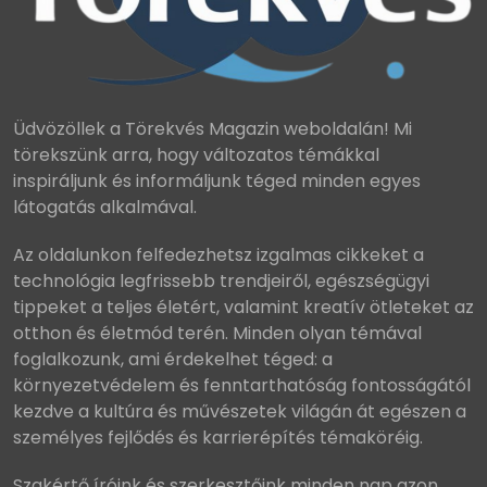
Üdvözöllek a Törekvés Magazin weboldalán! Mi
törekszünk arra, hogy változatos témákkal
inspiráljunk és informáljunk téged minden egyes
látogatás alkalmával.
Az oldalunkon felfedezhetsz izgalmas cikkeket a
technológia legfrissebb trendjeiről, egészségügyi
tippeket a teljes életért, valamint kreatív ötleteket az
otthon és életmód terén. Minden olyan témával
foglalkozunk, ami érdekelhet téged: a
környezetvédelem és fenntarthatóság fontosságától
kezdve a kultúra és művészetek világán át egészen a
személyes fejlődés és karrierépítés témaköréig.
Szakértő íróink és szerkesztőink minden nap azon