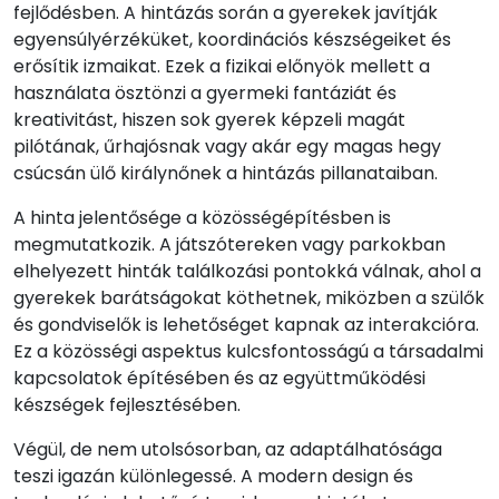
fejlődésben. A hintázás során a gyerekek javítják
egyensúlyérzéküket, koordinációs készségeiket és
erősítik izmaikat. Ezek a fizikai előnyök mellett a
használata ösztönzi a gyermeki fantáziát és
kreativitást, hiszen sok gyerek képzeli magát
pilótának, űrhajósnak vagy akár egy magas hegy
csúcsán ülő királynőnek a hintázás pillanataiban.
A hinta jelentősége a közösségépítésben is
megmutatkozik. A játszótereken vagy parkokban
elhelyezett hinták találkozási pontokká válnak, ahol a
gyerekek barátságokat köthetnek, miközben a szülők
és gondviselők is lehetőséget kapnak az interakcióra.
Ez a közösségi aspektus kulcsfontosságú a társadalmi
kapcsolatok építésében és az együttműködési
készségek fejlesztésében.
Végül, de nem utolsósorban, az adaptálhatósága
teszi igazán különlegessé. A modern design és