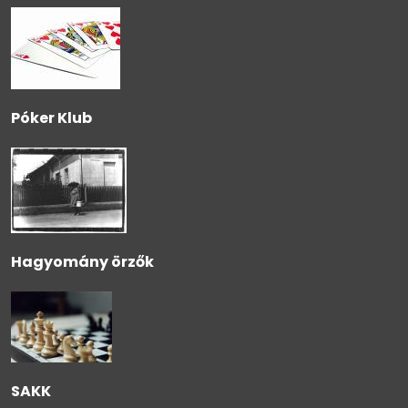
Póker Klub
Hagyomány örzők
SAKK