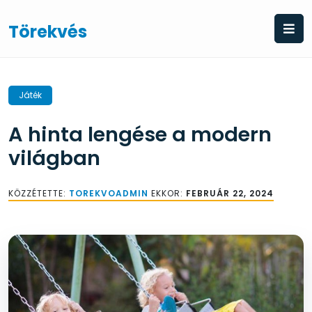
Skip
to
Törekvés
content
Játék
A hinta lengése a modern
világban
KÖZZÉTETTE:
TOREKVOADMIN
EKKOR:
FEBRUÁR 22, 2024