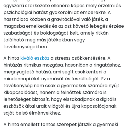
egyszerű szerkezete ellenére képes mély érzelmi és
pszichológiai hatást gyakorolni az emberekre. A
használata közben a gravitációval való játék, a
magasba emelkedés és az azt követő lebegés érzése
szabadságot és boldogságot kelt, amely ritkán
található meg más játékokban vagy
tevékenységekben.
A hinta
kiváló eszköz
a stressz csökkentésére. A
hintázás ritmikus mozgása, hasonlóan a ringatáshoz,
megnyugtató hatású, ami segít csökkenteni a
mindennapi élet nyomását és feszültségét. Ez a
tevékenység nem csak a gyermekek számára nyújt
kikapcsolódást, hanem a felnőttek számára is
lehetőséget biztosít, hogy elszakadjanak a digitális
eszközök által uralt világtól és újra kapcsolódjanak
saját belső élményeikhez.
A hinta emellett fontos szerepet játszik a gyermeki