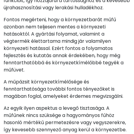
funkcióit, így hozzájárul a tartóssághoz és a kevesebb
újrahasznosítási vagy lerakási hulladékhoz.
Fontos megérteni, hogy a környezetbarát műfű
azonban nem teljesen mentes a környezeti
hatásoktól. A gyártási folyamat, valamint a
végtermék élettartama mindig jár valamilyen
környezeti hatással. Ezért fontos a folyamatos
fejlesztés és kutatás annak érdekében, hogy még
fenntarthatóbbá és környezetkímélőbbé tegyék a
műfüvet.
A műpázsit környezetkímélősége és
fenntarthatósága további fontos tényezőket is
magában foglal, amelyeket érdemes megvizsgálni.
Az egyik ilyen aspektus a levegő tisztasága. A
műfűnek nincs szüksége a hagyományos fűhöz
hasonló mértékű permetezésre vagy vegyszerekre,
így kevesebb szennyező anyag kerül a környezetbe.