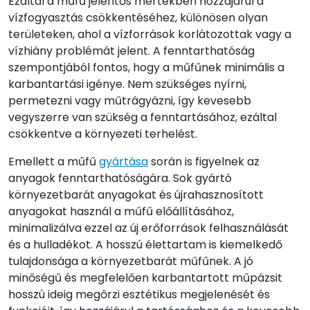
Ezáltal a műfű jelentős mértékben hozzájárul a
vízfogyasztás csökkentéséhez, különösen olyan
területeken, ahol a vízforrások korlátozottak vagy a
vízhiány problémát jelent. A fenntarthatóság
szempontjából fontos, hogy a műfűnek minimális a
karbantartási igénye. Nem szükséges nyírni,
permetezni vagy műtrágyázni, így kevesebb
vegyszerre van szükség a fenntartásához, ezáltal
csökkentve a környezeti terhelést.
Emellett a műfű
gyártása
során is figyelnek az
anyagok fenntarthatóságára. Sok gyártó
környezetbarát anyagokat és újrahasznosított
anyagokat használ a műfű előállításához,
minimalizálva ezzel az új erőforrások felhasználását
és a hulladékot. A hosszú élettartam is kiemelkedő
tulajdonsága a környezetbarát műfűnek. A jó
minőségű és megfelelően karbantartott műpázsit
hosszú ideig megőrzi esztétikus megjelenését és