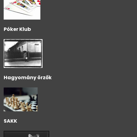
Póker Klub
Hagyomány örzők
SAKK