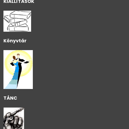
KIÁLLÍTÁSOK
Könyvtár
TÁNC