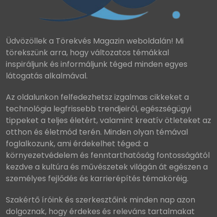
Üdvözöllek a Törekvés Magazin weboldalán! Mi
törekszünk arra, hogy változatos témákkal
inspiráljunk és informáljunk téged minden egyes
látogatás alkalmával.
Az oldalunkon felfedezhetsz izgalmas cikkeket a
technológia legfrissebb trendjeiről, egészségügyi
tippeket a teljes életért, valamint kreatív ötleteket az
otthon és életmód terén. Minden olyan témával
foglalkozunk, ami érdekelhet téged: a
környezetvédelem és fenntarthatóság fontosságától
kezdve a kultúra és művészetek világán át egészen a
személyes fejlődés és karrierépítés témaköréig.
Szakértő íróink és szerkesztőink minden nap azon
dolgoznak, hogy érdekes és releváns tartalmakat