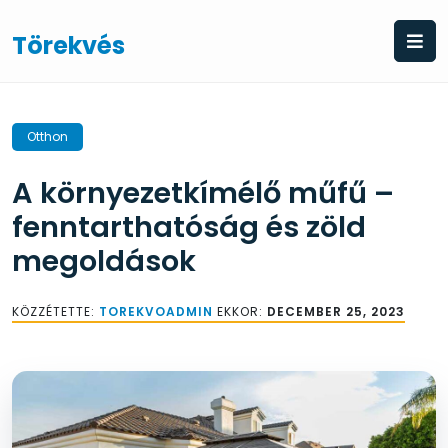
Skip
to
Törekvés
content
Otthon
A környezetkímélő műfű –
fenntarthatóság és zöld
megoldások
KÖZZÉTETTE:
TOREKVOADMIN
EKKOR:
DECEMBER 25, 2023