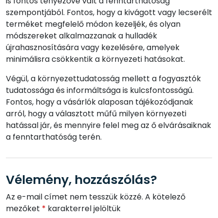
is fontos tényezővé vált a fenntarthatóság
szempontjából. Fontos, hogy a kivágott vagy lecserélt
terméket megfelelő módon kezeljék, és olyan
módszereket alkalmazzanak a hulladék
újrahasznosítására vagy kezelésére, amelyek
minimálisra csökkentik a környezeti hatásokat.
Végül, a környezettudatosság mellett a fogyasztók
tudatossága és informáltsága is kulcsfontosságú.
Fontos, hogy a vásárlók alaposan tájékozódjanak
arról, hogy a választott műfű milyen környezeti
hatással jár, és mennyire felel meg az ő elvárásaiknak
a fenntarthatóság terén.
Vélemény, hozzászólás?
Az e-mail címet nem tesszük közzé.
A kötelező
mezőket
*
karakterrel jelöltük