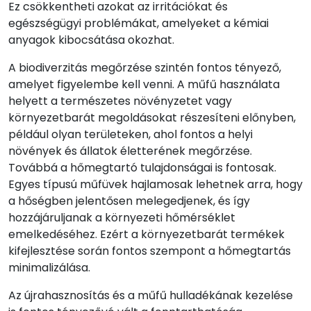
Ez csökkentheti azokat az irritációkat és
egészségügyi problémákat, amelyeket a kémiai
anyagok kibocsátása okozhat.
A biodiverzitás megőrzése szintén fontos tényező,
amelyet figyelembe kell venni. A műfű használata
helyett a természetes növényzetet vagy
környezetbarát megoldásokat részesíteni előnyben,
például olyan területeken, ahol fontos a helyi
növények és állatok életterének megőrzése.
Továbbá a hőmegtartó tulajdonságai is fontosak.
Egyes típusú műfüvek hajlamosak lehetnek arra, hogy
a hőségben jelentősen melegedjenek, és így
hozzájáruljanak a környezeti hőmérséklet
emelkedéséhez. Ezért a környezetbarát termékek
kifejlesztése során fontos szempont a hőmegtartás
minimalizálása.
Az újrahasznosítás és a műfű hulladékának kezelése