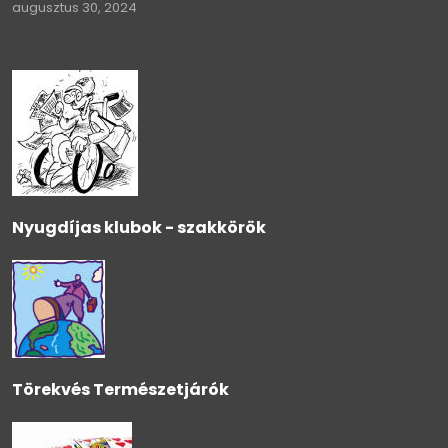
augusztus 30, 2024
Nyugdíjas klubok - szakkörök
Törekvés Természetjárók