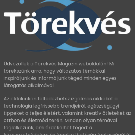
Üdvözöllek a Törekvés Magazin weboldalán! Mi
törekszünk arra, hogy változatos témákkal
inspiráljunk és informáljunk téged minden egyes
látogatás alkalmával.
Az oldalunkon felfedezhetsz izgalmas cikkeket a
technológia legfrissebb trendjeiről, egészségügyi
tippeket a teljes életért, valamint kreatív ötleteket az
otthon és életmód terén. Minden olyan témával
foglalkozunk, ami érdekelhet téged: a
környezetvédelem és fenntarthatóság fontosságától