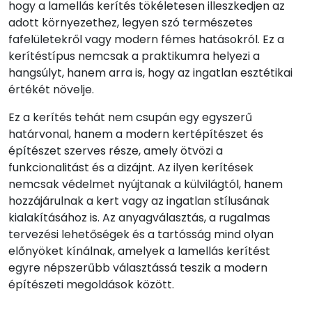
hogy a lamellás kerítés tökéletesen illeszkedjen az
adott környezethez, legyen szó természetes
fafelületekről vagy modern fémes hatásokról. Ez a
kerítéstípus nemcsak a praktikumra helyezi a
hangsúlyt, hanem arra is, hogy az ingatlan esztétikai
értékét növelje.
Ez a kerítés tehát nem csupán egy egyszerű
határvonal, hanem a modern kertépítészet és
építészet szerves része, amely ötvözi a
funkcionalitást és a dizájnt. Az ilyen kerítések
nemcsak védelmet nyújtanak a külvilágtól, hanem
hozzájárulnak a kert vagy az ingatlan stílusának
kialakításához is. Az anyagválasztás, a rugalmas
tervezési lehetőségek és a tartósság mind olyan
előnyöket kínálnak, amelyek a lamellás kerítést
egyre népszerűbb választássá teszik a modern
építészeti megoldások között.