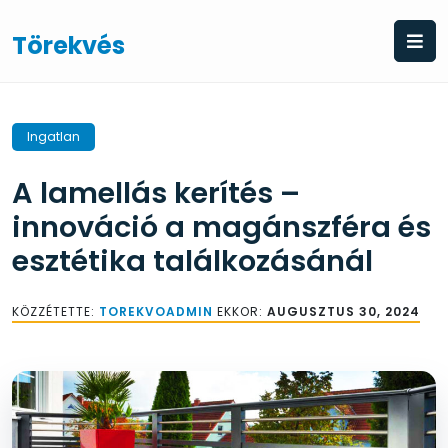
Skip
to
Törekvés
content
Ingatlan
A lamellás kerítés –
innováció a magánszféra és
esztétika találkozásánál
KÖZZÉTETTE:
TOREKVOADMIN
EKKOR:
AUGUSZTUS 30, 2024