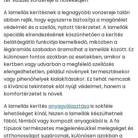
tér vizuális vonzereje is növekedjen.
A lamellás kerítésnek a legnagyobb vonzereje talán
abban rejlik, hogy egyszerre biztosítja a magánélet
védelmét és a szellős, nyitott térérzetet. A lamellák
speciális elrendezésének köszönhetően a kerítés
belátásgátló funkciója kiemelkedő, miközben a
légáramlás szabadon áramolhat a lamellák között. Ez
különösen fontos azokban az esetekben, amikor a
kertben vagy udvarban a megfelelő szellőzés
elengedhetetlen, például növények termesztésekor
vagy pihenőhelyek kialakításakor. Ez tehát nemcsak
a kíváncsi tekintetek elől nyújt védelmet, hanem a
komfortérzetet is növeli.
A lamellás kerítés
anyagválasztása
is sokféle
lehetőséget kínál, hiszen a lamellák készülhetnek
fából, fémből vagy kompozit anyagokból is. A fa
típusok természetes megjelenésükkel melegséget és
otthonosságot sugároznak, különösen azokban a