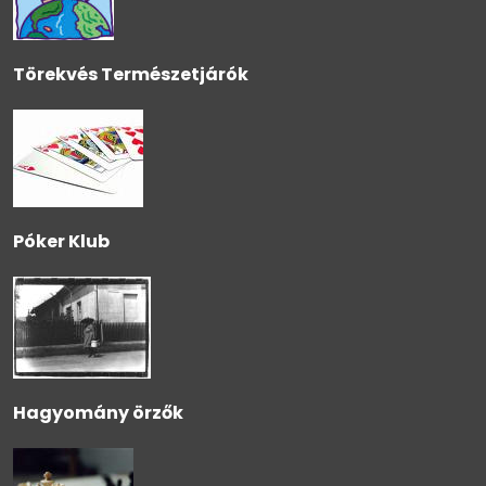
Törekvés Természetjárók
Póker Klub
Hagyomány örzők