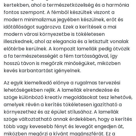
kertekben, ahol a természetközeliség és a harmónia
fontos szempont. A fémből készültek viszont a
modern minimalizmus jegyében készülnek, erőt és
időtállóságot sugározva. Ezek a kerítések a mai
modern városi környezetbe is tökéletesen
illeszkednek, ahol az elegancia és a letisztult vonalak
előtérbe kerülnek. A kompozit lamellák pedig ötvözik
a fa természetességét a fém tartósságával, így
hosszú távon is megőrzik minőségüket, miközben
kevés karbantartást igényelnek.
Az egyik kiemelkedő előnye a rugalmas tervezési
lehetőségekben rejlik. A lamellák elrendezése és
szöge különböző kreatív megoldásokat tesz lehetővé,
amelyek révén a kerítés tökéletesen igazítható a
környezethez és az épület stílusához. A lamellák
szöge változtatható annak érdekében, hogy a kerítés
több vagy kevesebb fényt és levegőt engedjen át,
miközben megőrzi a kívánt magánszférát. Ez a