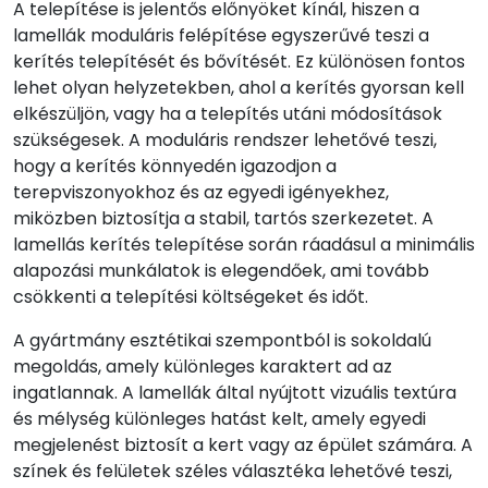
A telepítése is jelentős előnyöket kínál, hiszen a
lamellák moduláris felépítése egyszerűvé teszi a
kerítés telepítését és bővítését. Ez különösen fontos
lehet olyan helyzetekben, ahol a kerítés gyorsan kell
elkészüljön, vagy ha a telepítés utáni módosítások
szükségesek. A moduláris rendszer lehetővé teszi,
hogy a kerítés könnyedén igazodjon a
terepviszonyokhoz és az egyedi igényekhez,
miközben biztosítja a stabil, tartós szerkezetet. A
lamellás kerítés telepítése során ráadásul a minimális
alapozási munkálatok is elegendőek, ami tovább
csökkenti a telepítési költségeket és időt.
A gyártmány esztétikai szempontból is sokoldalú
megoldás, amely különleges karaktert ad az
ingatlannak. A lamellák által nyújtott vizuális textúra
és mélység különleges hatást kelt, amely egyedi
megjelenést biztosít a kert vagy az épület számára. A
színek és felületek széles választéka lehetővé teszi,