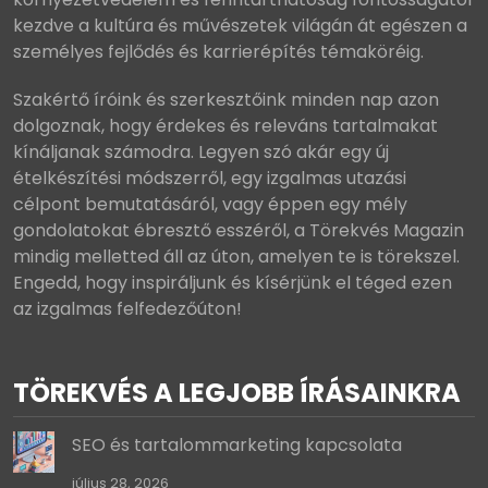
kezdve a kultúra és művészetek világán át egészen a
személyes fejlődés és karrierépítés témaköréig.
Szakértő íróink és szerkesztőink minden nap azon
dolgoznak, hogy érdekes és releváns tartalmakat
kínáljanak számodra. Legyen szó akár egy új
ételkészítési módszerről, egy izgalmas utazási
célpont bemutatásáról, vagy éppen egy mély
gondolatokat ébresztő esszéről, a Törekvés Magazin
mindig melletted áll az úton, amelyen te is törekszel.
Engedd, hogy inspiráljunk és kísérjünk el téged ezen
az izgalmas felfedezőúton!
TÖREKVÉS A LEGJOBB ÍRÁSAINKRA
SEO és tartalommarketing kapcsolata
július 28, 2026