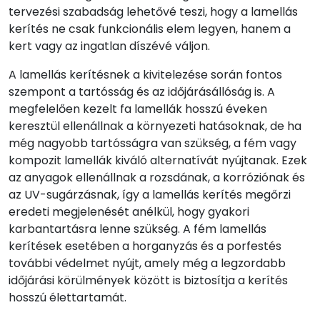
tervezési szabadság lehetővé teszi, hogy a lamellás
kerítés ne csak funkcionális elem legyen, hanem a
kert vagy az ingatlan díszévé váljon.
A lamellás kerítésnek a kivitelezése során fontos
szempont a tartósság és az időjárásállóság is. A
megfelelően kezelt fa lamellák hosszú éveken
keresztül ellenállnak a környezeti hatásoknak, de ha
még nagyobb tartósságra van szükség, a fém vagy
kompozit lamellák kiváló alternatívát nyújtanak. Ezek
az anyagok ellenállnak a rozsdának, a korróziónak és
az UV-sugárzásnak, így a lamellás kerítés megőrzi
eredeti megjelenését anélkül, hogy gyakori
karbantartásra lenne szükség. A fém lamellás
kerítések esetében a horganyzás és a porfestés
további védelmet nyújt, amely még a legzordabb
időjárási körülmények között is biztosítja a kerítés
hosszú élettartamát.