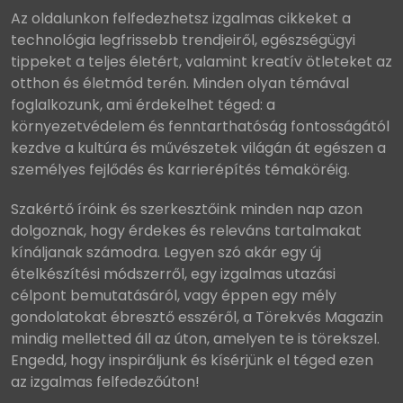
Az oldalunkon felfedezhetsz izgalmas cikkeket a
technológia legfrissebb trendjeiről, egészségügyi
tippeket a teljes életért, valamint kreatív ötleteket az
otthon és életmód terén. Minden olyan témával
foglalkozunk, ami érdekelhet téged: a
környezetvédelem és fenntarthatóság fontosságától
kezdve a kultúra és művészetek világán át egészen a
személyes fejlődés és karrierépítés témaköréig.
Szakértő íróink és szerkesztőink minden nap azon
dolgoznak, hogy érdekes és releváns tartalmakat
kínáljanak számodra. Legyen szó akár egy új
ételkészítési módszerről, egy izgalmas utazási
célpont bemutatásáról, vagy éppen egy mély
gondolatokat ébresztő esszéről, a Törekvés Magazin
mindig melletted áll az úton, amelyen te is törekszel.
Engedd, hogy inspiráljunk és kísérjünk el téged ezen
az izgalmas felfedezőúton!