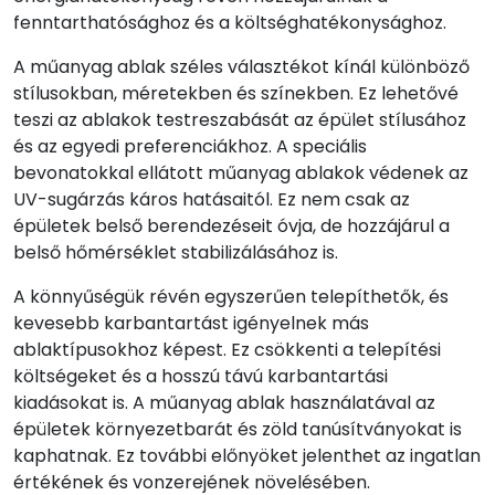
fenntarthatósághoz és a költséghatékonysághoz.
A műanyag ablak széles választékot kínál különböző
stílusokban, méretekben és színekben. Ez lehetővé
teszi az ablakok testreszabását az épület stílusához
és az egyedi preferenciákhoz. A speciális
bevonatokkal ellátott műanyag ablakok védenek az
UV-sugárzás káros hatásaitól. Ez nem csak az
épületek belső berendezéseit óvja, de hozzájárul a
belső hőmérséklet stabilizálásához is.
A könnyűségük révén egyszerűen telepíthetők, és
kevesebb karbantartást igényelnek más
ablaktípusokhoz képest. Ez csökkenti a telepítési
költségeket és a hosszú távú karbantartási
kiadásokat is. A műanyag ablak használatával az
épületek környezetbarát és zöld tanúsítványokat is
kaphatnak. Ez további előnyöket jelenthet az ingatlan
értékének és vonzerejének növelésében.