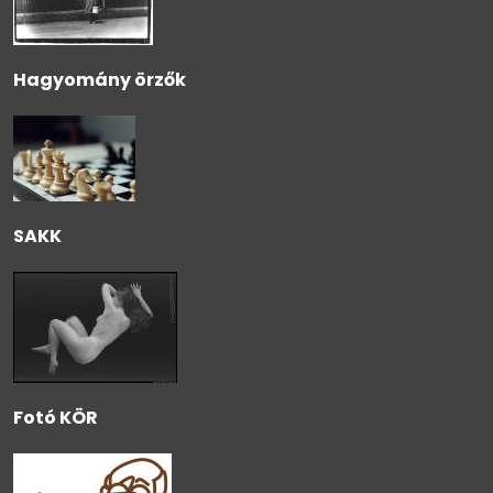
Hagyomány örzők
SAKK
Fotó KÖR