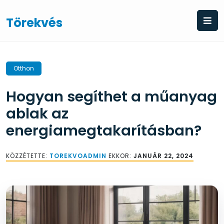
Skip
to
Törekvés
content
Otthon
Hogyan segíthet a műanyag
ablak az
energiamegtakarításban?
KÖZZÉTETTE:
TOREKVOADMIN
EKKOR:
JANUÁR 22, 2024