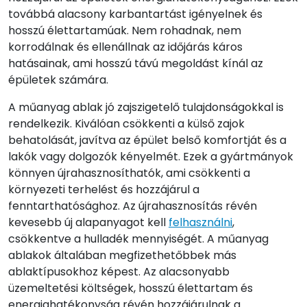
továbbá alacsony karbantartást igényelnek és
hosszú élettartamúak. Nem rohadnak, nem
korrodálnak és ellenállnak az időjárás káros
hatásainak, ami hosszú távú megoldást kínál az
épületek számára.
A műanyag ablak jó zajszigetelő tulajdonságokkal is
rendelkezik. Kiválóan csökkenti a külső zajok
behatolását, javítva az épület belső komfortját és a
lakók vagy dolgozók kényelmét. Ezek a gyártmányok
könnyen újrahasznosíthatók, ami csökkenti a
környezeti terhelést és hozzájárul a
fenntarthatósághoz. Az újrahasznosítás révén
kevesebb új alapanyagot kell
felhasználni
,
csökkentve a hulladék mennyiségét. A műanyag
ablakok általában megfizethetőbbek más
ablaktípusokhoz képest. Az alacsonyabb
üzemeltetési költségek, hosszú élettartam és
energiahatékonyság révén hozzájárulnak a