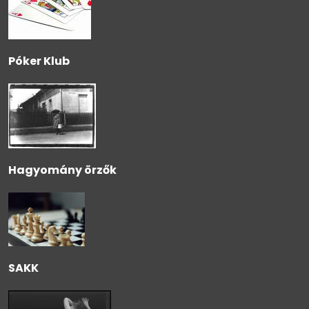
Póker Klub
Hagyomány örzők
SAKK