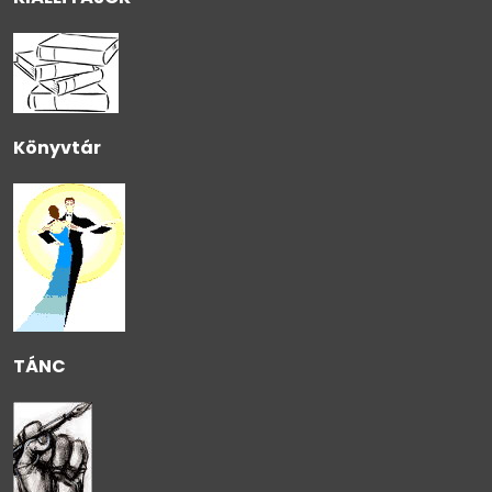
Könyvtár
TÁNC