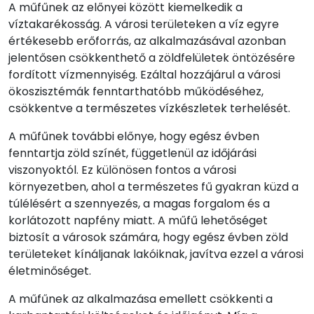
A műfűnek az előnyei között kiemelkedik a
víztakarékosság. A városi területeken a víz egyre
értékesebb erőforrás, az alkalmazásával azonban
jelentősen csökkenthető a zöldfelületek öntözésére
fordított vízmennyiség. Ezáltal hozzájárul a városi
ökoszisztémák fenntarthatóbb működéséhez,
csökkentve a természetes vízkészletek terhelését.
A műfűnek további előnye, hogy egész évben
fenntartja zöld színét, függetlenül az időjárási
viszonyoktól. Ez különösen fontos a városi
környezetben, ahol a természetes fű gyakran küzd a
túlélésért a szennyezés, a magas forgalom és a
korlátozott napfény miatt. A műfű lehetőséget
biztosít a városok számára, hogy egész évben zöld
területeket kínáljanak lakóiknak, javítva ezzel a városi
életminőséget.
A műfűnek az alkalmazása emellett csökkenti a