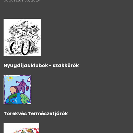
augusztus 30, 2024
Nyugdíjas klubok - szakkörök
Törekvés Természetjárók