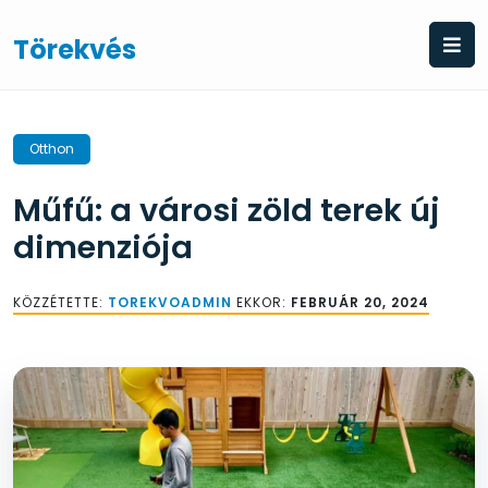
Skip
to
Törekvés
content
Otthon
Műfű: a városi zöld terek új
dimenziója
KÖZZÉTETTE:
TOREKVOADMIN
EKKOR:
FEBRUÁR 20, 2024