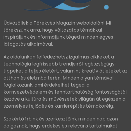
Üdvözöllek a Törekvés Magazin weboldalán! Mi
törekszünk arra, hogy változatos témákkal
inspiráljunk és informáljunk téged minden egyes
látogatás alkalmával.
Az oldalunkon felfedezhetsz izgalmas cikkeket a
technológia legfrissebb trendjeiről, egészségügyi
tippeket a teljes életért, valamint kreatív ötleteket az
otthon és életmód terén. Minden olyan témával
foglalkozunk, ami érdekelhet téged: a
környezetvédelem és fenntarthatóság fontosságától
kezdve a kultúra és művészetek világán át egészen a
személyes fejlődés és karrierépítés témaköréig.
Szakértő íróink és szerkesztőink minden nap azon
dolgoznak, hogy érdekes és releváns tartalmakat