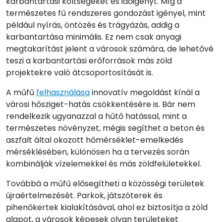
karbantartási költségeket és időigényt. Míg a
természetes fű rendszeres gondozást igényel, mint
például nyírás, öntözés és trágyázás, addig a
karbantartása minimális. Ez nem csak anyagi
megtakarítást jelent a városok számára, de lehetővé
teszi a karbantartási erőforrások más zöld
projektekre való átcsoportosítását is.
A műfű
felhasználása
innovatív megoldást kínál a
városi hősziget-hatás csökkentésére is. Bár nem
rendelkezik ugyanazzal a hűtő hatással, mint a
természetes növényzet, mégis segíthet a beton és
aszfalt által okozott hőmérséklet-emelkedés
mérséklésében, különösen ha a tervezés során
kombinálják vízelemekkel és más zöldfelületekkel.
Továbbá a műfű elősegítheti a közösségi területek
újraértelmezését. Parkok, játszóterek és
pihenőkertek kialakításával, ahol ez biztosítja a zöld
alapot, a városok képesek olyan területeket